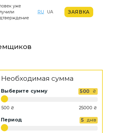
ловек уже
ЗАЯВКА
лучили
RU
UA
дтверждение
аемщиков
Необходимая сумма
Выберите сумму
500
₴
Период
5
днів