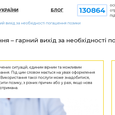
ос
130864
УКРАЇНИ
БЛОГ
от
пі
ий вихід за необхідності погашення позики
я – гарний вихід за необхідності 
ачених ситуацій, єдиним вірним та можливим
ння. Під цим словом мається на увазі оформлення
. Використання такої послуги може знадобитися,
ити позику, з різних причин або у разі, якщо нова
 отримана.