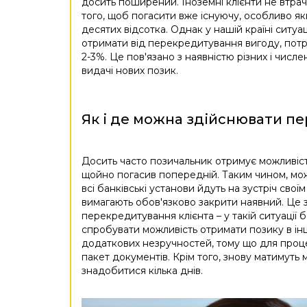
досить поширений. Іноземні клієнти не втрач
того, щоб погасити вже існуючу, особливо я
десятих відсотка. Однак у нашій країні ситуац
отримати від перекредитування вигоду, пот
2-3%. Це пов'язано з наявністю різних і числе
видачі нових позик.
Як і де можна здійснювати п
Досить часто позичальник отримує можливість
щойно погасив попередній. Таким чином, мож
всі банківські установи йдуть на зустріч сво
вимагають обов'язково закрити наявний. Це з
перекредитування клієнта – у такій ситуації 
спробувати можливість отримати позику в інш
додаткових незручностей, тому що для проц
пакет документів. Крім того, знову матимуть 
знадобитися кілька днів.