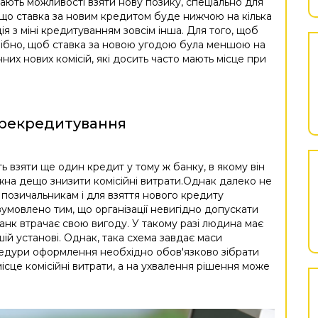
ають можливості взяти нову позику, спеціально для
кщо ставка за новим кредитом буде нижчою на кілька
ія з міні кредитуванням зовсім інша. Для того, щоб
рібно, щоб ставка за новою угодою була меншою на
нних нових комісій, які досить часто мають місце при
ерекредитування
 взяти ще один кредит у тому ж банку, в якому він
на дещо знизити комісійні витрати.Однак далеко не
їм позичальникам і для взяття нового кредиту
умовлено тим, що організації невигідно допускати
банк втрачає свою вигоду. У такому разі людина має
ій установі. Однак, така схема завдає маси
едури оформлення необхідно обов'язково зібрати
місце комісійні витрати, а на ухвалення рішення може