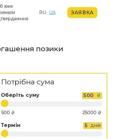
іб вже
ЗАЯВКА
римали
RU
UA
дтвердження
погашення позики
Потрібна сума
Оберіть суму
500
₴
Термін
5
днів