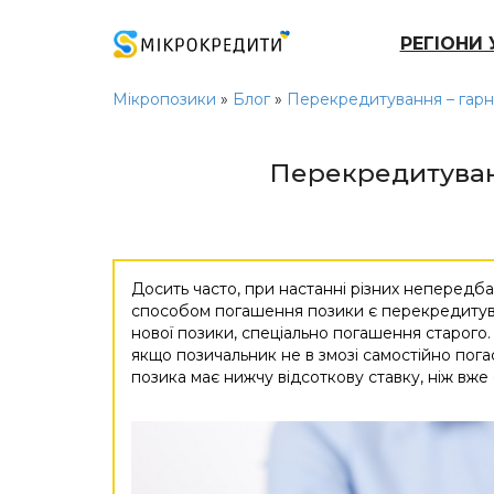
РЕГІОНИ 
Мікропозики
»
Блог
»
Перекредитування – гарн
Перекредитуванн
Досить часто, при настанні різних непередб
способом погашення позики є перекредитува
нової позики, спеціально погашення старого
якщо позичальник не в змозі самостійно погас
позика має нижчу відсоткову ставку, ніж вже