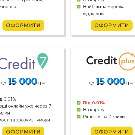
зпечно.
Найбільша мережа
відділень.
ОФОРМИТИ
ОФОРМИТИ
15 000
15 000
до
грн.
до
грн.
д 0.01%
Під 0.01%
;
оші онлайн уже через 7
На картку;
илин
Рішення за 7 хвилин.
ості та зрозумілі умови
ОФОРМИТИ
ОФОРМИТИ