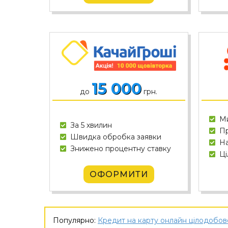
15 000
до
грн.
Ми
За 5 хвилин
Пр
Швидка обробка заявки
На
Знижено процентну ставку
Ці
ОФОРМИТИ
Популярно:
Кредит на карту онлайн цілодобов