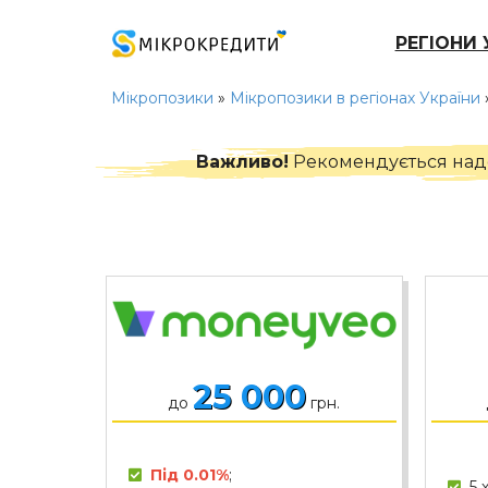
РЕГІОНИ 
Мікропозики
»
Мікропозики в регіонах України
Важливо!
Рекомендується надси
25 000
до
грн.
Під 0.01%
;
5 