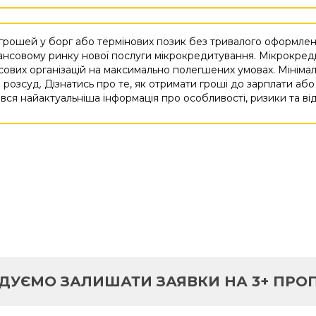
ошей у борг або термінових позик без тривалого оформлення
ансовому ринку нової послуги мікрокредитування. Мікрокреди
сових організацій на максимально полегшених умовах. Мініма
 розсуд. Дізнатись про те, як отримати гроші до зарплати аб
 вся найактуальніша інформація про особливості, ризики та від
ДУЄМО ЗАЛИШАТИ ЗАЯВКИ НА 3+ ПРОП