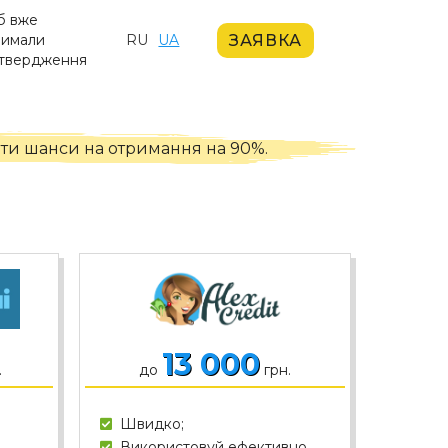
б вже
ЗАЯВКА
римали
RU
UA
дтвердження
ити шанси на отримання на 90%.
13 000
.
до
грн.
Швидко;
Використовуй ефективно