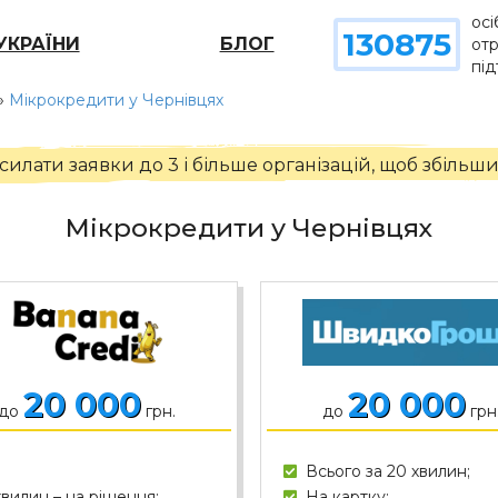
осі
130875
УКРАЇНИ
БЛОГ
от
пі
»
Мікрокредити у Чернівцях
лати заявки до 3 і більше організацій, щоб збільш
Мікрокредити у Чернівцях
20 000
20 000
до
грн.
до
грн
Всього за 20 хвилин;
хвилин – на рішення;
На картку;