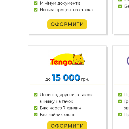
Мінімум документів;
Бе
Низька процентна ставка.
ОФОРМИТИ
15 000
до
грн.
Лови подарунки, а також
Пі
знижку на гачок
Гр
Вже через 7 хвилин
хв
Без зайвих хлопіт
Пр
ОФОРМИТИ