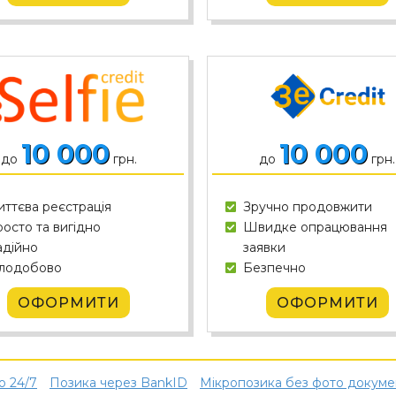
10 000
10 000
до
грн.
до
грн.
ттєва реєстрація
Зручно продовжити
осто та вигідно
Швидке опрацювання
дійно
заявки
лодобово
Безпечно
ОФОРМИТИ
ОФОРМИТИ
о 24/7
Позика через BankID
Мікропозика без фото докуме