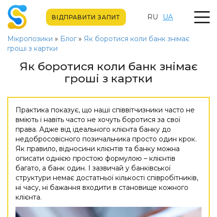
RU
UA
ВІДПРАВИТИ ЗАПИТ
Мікропозики
»
Блог
»
Як боротися коли банк знімає
гроші з картки
Як боротися коли банк знімає
гроші з картки
Практика показує, що наші співвітчизники часто не
вміють і навіть часто не хочуть боротися за свої
права. Адже від ідеального клієнта банку до
недобросовісного позичальника просто один крок.
Як правило, відносини клієнтів та банку можна
описати однією простою формулою – клієнтів
багато, а банк один. І зазвичай у банківської
структури немає достатньої кількості співробітників,
ні часу, ні бажання входити в становище кожного
клієнта.