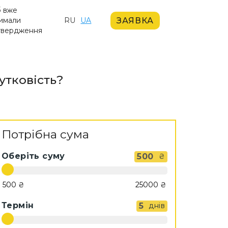
б вже
ЗАЯВКА
имали
RU
UA
твердження
утковість?
Потрібна сума
Оберіть суму
500
₴
Термін
5
днів