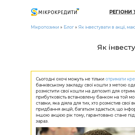
РЕГІОНИ 
Мікропозики
»
Блог
»
Як інвестувати в акції, м
Як інвест
Сьогодні охочі можуть не тільки
отримати кред
банківському закладу свої кошти з метою о
розмістити свої кошти на депозиті для отри
прибутковість встановлену банком на той мом
ставки, яка діяла для тих, хто розмістив свої
придбання акцій, багатьом здається, що інфо
іншою акцією рік тому, гарантовано стане під
зараз.