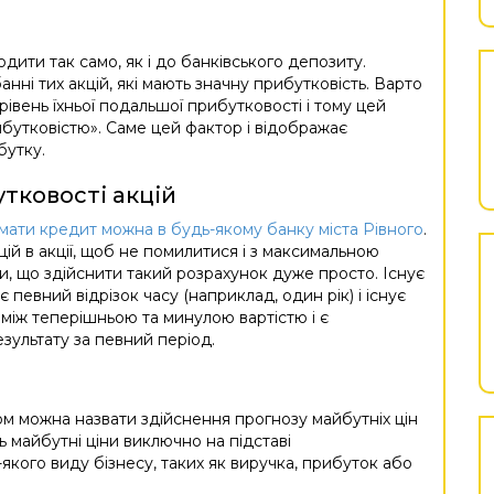
дити так само, як і до банківського депозиту.
анні тих акцій, які мають значну прибутковість. Варто
 рівень їхньої подальшої прибутковості і тому цей
бутковістю». Саме цей фактор і відображає
бутку.
тковості акцій
мати кредит можна в будь-якому банку міста Рівного
.
цій в акції, щоб не помилитися і з максимальною
и, що здійснити такий розрахунок дуже просто. Існує
є певний відрізок часу (наприклад, один рік) і існує
я між теперішньою та минулою вартістю і є
ультату за певний період.
м можна назвати здійснення прогнозу майбутніх цін
ть майбутні ціни виключно на підставі
якого виду бізнесу, таких як виручка, прибуток або