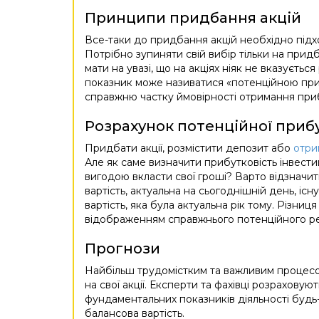
Принципи придбання акцій
Все-таки до придбання акцій необхідно підхо
Потрібно зупиняти свій вибір тільки на придб
мати на увазі, що на акціях ніяк не вказується
показник може називатися «потенційною при
справжню частку ймовірності отримання при
Розрахунок потенційної прибу
Придбати акції, розмістити депозит або
отри
Але як саме визначити прибутковість інвести
вигодою вкласти свої гроші? Варто відзначит
вартість, актуальна на сьогоднішній день, існу
вартість, яка була актуальна рік тому. Різниц
відображенням справжнього потенційного рез
Прогнози
Найбільш трудомістким та важливим процесо
на свої акції. Експерти та фахівці розраховую
фундаментальних показників діяльності будь-
балансова вартість.