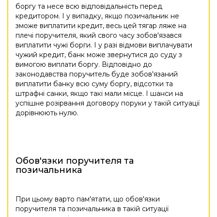
боргу та несе всю відповідальність перед
кредитором. І у випадку, якщо позичальник не
зможе виплатити кредит, весь цей тягар ляже на
плечі поручителя, який свого часу зобов'язався
виплатити чужі борги. І у разі відмови виплачувати
чужий кредит, банк може звернутися до суду з
вимогою виплати боргу. Відповідно до
законодавства поручитель буде зобов'язаний
виплатити банку всю суму боргу, відсотки та
штрафні санки, якщо такі мали місце. І шанси на
успішне розірвання договору поруки у такій ситуації
дорівнюють нулю.
Обов'язки поручителя та
позичальника
При цьому варто пам'ятати, що обов'язки
поручителя та позичальника в такій ситуації