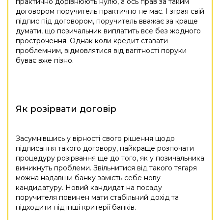
практично дорівнюють нулю, а ось прав за таким
договором поручитель практично не має. І зграя свій
підпис під договором, поручитель вважає за краще
думати, що позичальник виплатить все без жодного
прострочення. Однак коли кредит ставати
проблемним, відмовлятися від вагітності поруки
буває вже пізно.
Як розірвати договір
Засумнівшись у вірності свого рішення щодо
підписання такого договору, найкраще розпочати
процедуру розірвання ще до того, як у позичальника
виникнуть проблеми. Звільнитися від такого тягаря
можна надавши банку замість себе нову
кандидатуру. Новий кандидат на посаду
поручителя повинен мати стабільний дохід та
підходити під інші критерії банків.