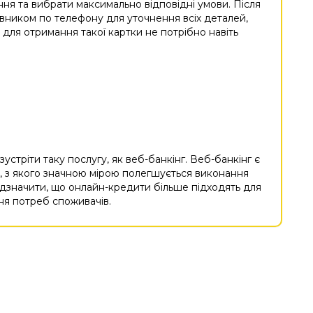
ня та вибрати максимально відповідні умови. Після
аявником по телефону для уточнення всіх деталей,
для отримання такої картки не потрібно навіть
стріти таку послугу, як веб-банкінг. Веб-банкінг є
, з якого значною мірою полегшується виконання
ідзначити, що онлайн-кредити більше підходять для
ня потреб споживачів.