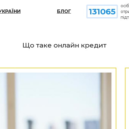
осі
131065
УКРАЇНИ
БЛОГ
отр
під
Що таке онлайн кредит