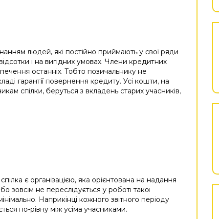
нанням людей, які постійно приймають у свої ряди
 відсотки і на вигідних умовах. Члени кредитних
печення останніх. Тобто позичальнику не
кладі гарантії повернення кредиту. Усі кошти, на
икам спілки, беруться з вкладень старих учасників,
пілка є організацією, яка орієнтована на надання
 зовсім не переслідується у роботі такої
мінімально. Наприкінці кожного звітного періоду
ться по-рівну між усіма учасниками.