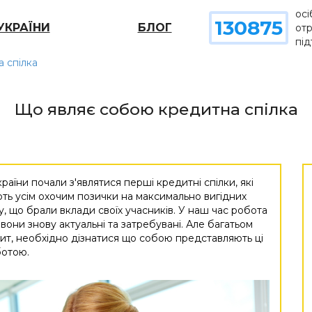
осі
130875
УКРАЇНИ
БЛОГ
от
пі
 спілка
Що являє собою кредитна спілка
України почали з'являтися перші кредитні спілки, які
ть усім охочим позички на максимально вигідних
у, що брали вклади своїх учасників. У наш час робота
вони знову актуальні та затребувані. Але багатьом
дит, необхідно дізнатися що собою представляють ці
ботою.