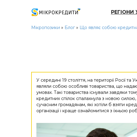
РЕГІОНИ 
Мікропозики
»
Блог
»
Що являє собою кредитна
У середині 19 століття, на території Росії та 
являли собою особливі товариства, що надаю
умовах. Такі товариства існували завдяки том
кредитних спілок спалахнула з новою силою, 
сучасним громадянам, які хотіли б взяти кре
організації і краще ознайомитися з їхньою ро