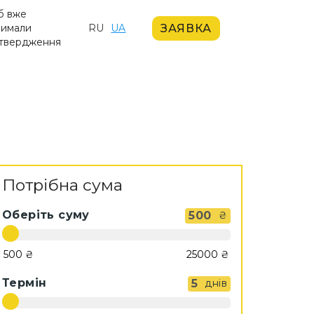
б вже
ЗАЯВКА
римали
RU
UA
дтвердження
Потрібна сума
Оберіть суму
500
₴
Термін
5
днів